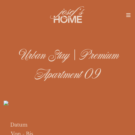
Urban Stay | Premium
Apartment 09
Datum
Von
-
Bis